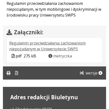
Regulamin przeciwdziałania zachowaniom
niepożądanym, w tym mobbingowi i dyskryminacji w
środowisku pracy Uniwersytetu SWPS
Załączniki:
Regulamin przeciwdziałania zachowaniom
.
.
.
niepożądanym w Uniwersytecie SWPS
Plik
Rozmiar
Otwiera
Plik
pdf
275 kB
metryczka
w
pliku:
się
w
formacie:
275
w
formacie
pdf
kB
nowej
wersje
karcie.
Adres redakcji Biuletynu