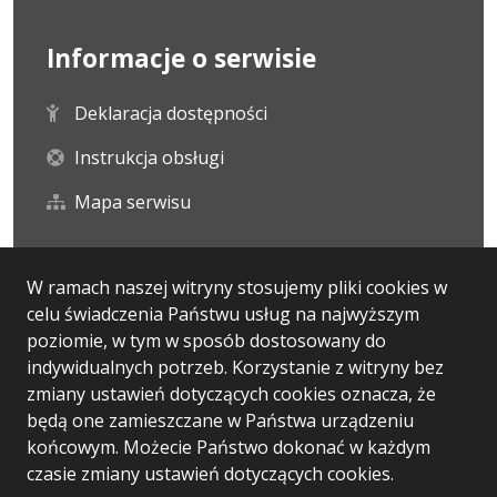
Informacje o serwisie
Deklaracja dostępności
Instrukcja obsługi
Mapa serwisu
Statystyka i dane osobowe
W ramach naszej witryny stosujemy pliki cookies w
celu świadczenia Państwu usług na najwyższym
Statystyki oglądalności
poziomie, w tym w sposób dostosowany do
indywidualnych potrzeb. Korzystanie z witryny bez
Ostatnio dodane
zmiany ustawień dotyczących cookies oznacza, że
będą one zamieszczane w Państwa urządzeniu
końcowym. Możecie Państwo dokonać w każdym
czasie zmiany ustawień dotyczących cookies.
Wersja systemu: 5.7.0 [13]