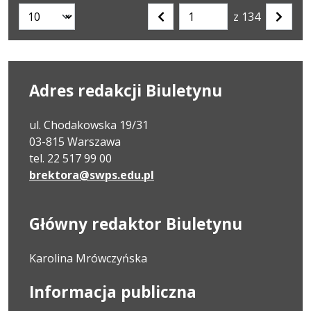
z 134
Liczba artykułów na stronie:
Przejdź
Poprzednia
Nastę
do
strona
strona
strony
numer
Adres redakcji Biuletynu
ul. Chodakowska 19/31
03-815 Warszawa
tel. 22 517 99 00
brektora@swps.edu.pl
Główny redaktor Biuletynu
Karolina Mrówczyńska
Informacja publiczna